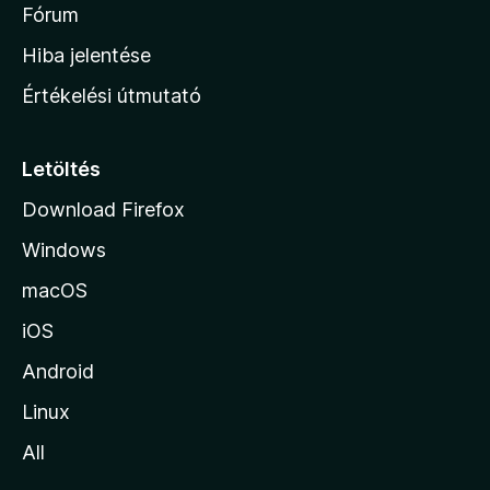
é
h
Fórum
t
s
é
o
e
Hiba jelentése
k
k
n
e
Értékelési útmutató
l
l
é
a
s
p
Letöltés
e
j
k
Download Firefox
á
Windows
r
a
macOS
iOS
Android
Linux
All