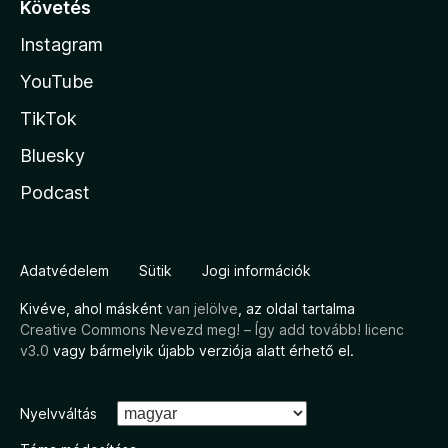
Követés
Instagram
YouTube
TikTok
Bluesky
Podcast
Adatvédelem
Sütik
Jogi információk
Kivéve, ahol másként
van jelölve
, az oldal tartalma
Creative Commons Nevezd meg! – Így add tovább! licenc
v3.0
vagy bármelyik újabb verziója alatt érhető el.
Nyelvváltás