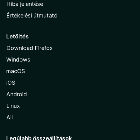
o
e
Hiba jelentése
k
k
n
e
Értékelési útmutató
l
l
é
a
s
p
Letöltés
e
j
k
Download Firefox
á
Windows
r
a
macOS
iOS
Android
Linux
All
Legújabb összeállítások