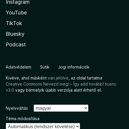
Instagram
YouTube
TikTok
Bluesky
Podcast
Adatvédelem
Sütik
Jogi információk
Kivéve, ahol másként
van jelölve
, az oldal tartalma
Creative Commons Nevezd meg! – Így add tovább! licenc
v3.0
vagy bármelyik újabb verziója alatt érhető el.
Nyelvváltás
Téma módosítása