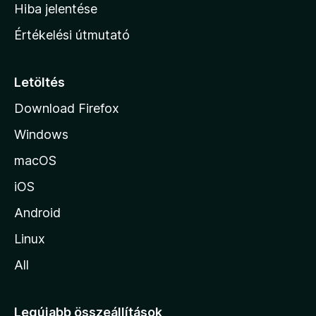
o
e
Hiba jelentése
k
k
n
e
Értékelési útmutató
l
l
é
a
s
p
Letöltés
e
j
k
Download Firefox
á
Windows
r
a
macOS
iOS
Android
Linux
All
Legújabb összeállítások