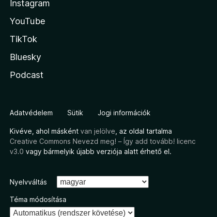
Instagram
YouTube
TikTok
Bluesky
Podcast
Adatvédelem
Sütik
Jogi információk
Kivéve, ahol másként
van jelölve
, az oldal tartalma
Creative Commons Nevezd meg! – Így add tovább! licenc
v3.0
vagy bármelyik újabb verziója alatt érhető el.
Nyelvváltás
Téma módosítása