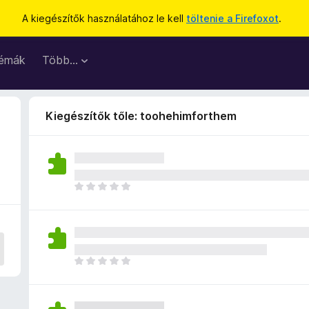
A kiegészítők használatához le kell
töltenie a Firefoxot
.
émák
Több…
Kiegészítők tőle: toohehimforthem
M
é
g
n
i
n
M
c
é
s
g
e
n