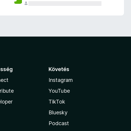
össég
Követés
ect
Instagram
ribute
YouTube
loper
TikTok
Bluesky
Podcast