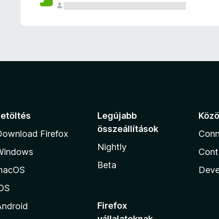
e
l
é
s
e
k
Letöltés
Legújabb
Köz
összeállítások
Download Firefox
Conn
Nightly
Windows
Cont
Beta
macOS
Deve
iOS
Firefox
Android
vállalatoknak