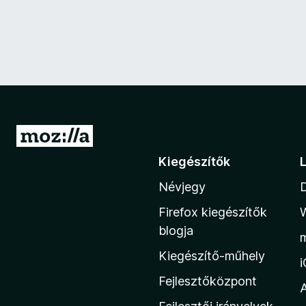
U
g
Kiegészítők
r
Névjegy
á
s
Firefox kiegészítők
a
blogja
M
Kiegészítő-műhely
o
z
Fejlesztőközpont
i