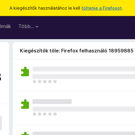
A kiegészítők használatához le kell
töltenie a Firefoxot
.
émák
Több…
Kiegészítők tőle: Firefox felhasználó 18959885
8
M
é
g
n
i
n
M
c
é
s
g
e
n