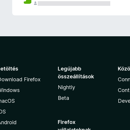
e
l
é
s
e
k
Letöltés
Legújabb
Köz
összeállítások
Download Firefox
Conn
Nightly
Windows
Cont
Beta
macOS
Deve
iOS
Firefox
Android
vállalatoknak