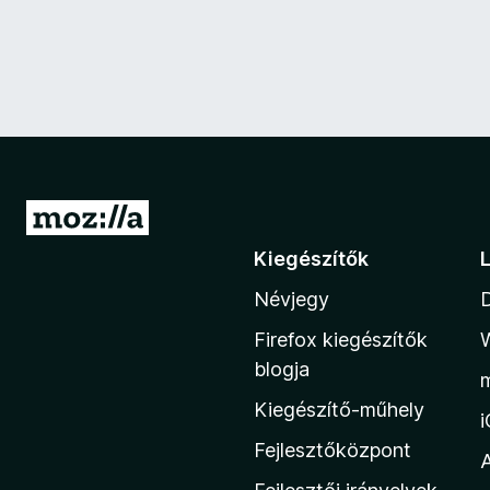
U
g
Kiegészítők
r
Névjegy
á
s
Firefox kiegészítők
a
blogja
M
Kiegészítő-műhely
o
z
Fejlesztőközpont
i