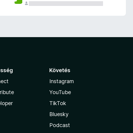
össég
Követés
ect
Instagram
ribute
YouTube
loper
TikTok
Bluesky
Podcast