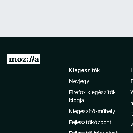
U
g
Kiegészítők
r
Névjegy
á
s
Firefox kiegészítők
a
blogja
M
Kiegészítő-műhely
o
z
Fejlesztőközpont
i