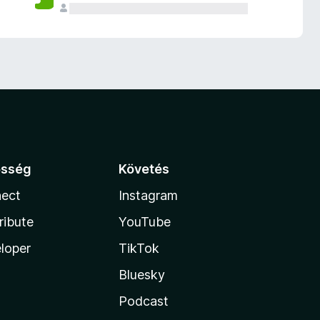
össég
Követés
ect
Instagram
ribute
YouTube
loper
TikTok
Bluesky
Podcast