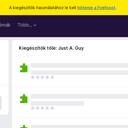
A kiegészítők használatához le kell
töltenie a Firefoxot
.
émák
Több…
Kiegészítők tőle: Just A. Guy
M
é
g
n
i
n
M
c
é
s
g
e
n