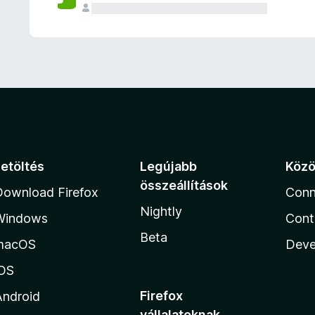
e
l
é
s
e
k
Letöltés
Legújabb
Köz
összeállítások
Download Firefox
Conn
Nightly
Windows
Cont
Beta
macOS
Deve
iOS
Firefox
Android
vállalatoknak