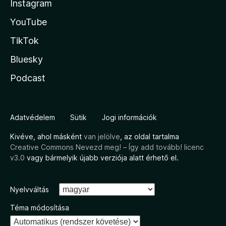
Instagram
YouTube
TikTok
Bluesky
Podcast
Adatvédelem
Sütik
Jogi információk
Kivéve, ahol másként
van jelölve
, az oldal tartalma
Creative Commons Nevezd meg! – Így add tovább! licenc
v3.0
vagy bármelyik újabb verziója alatt érhető el.
Nyelvváltás
Téma módosítása