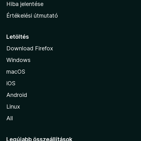
o
e
Hiba jelentése
k
k
n
e
Értékelési útmutató
l
l
é
a
s
p
Letöltés
e
j
k
Download Firefox
á
Windows
r
a
macOS
iOS
Android
Linux
All
Legújabb összeállítások