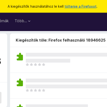
A kiegészítők használatához le kell
töltenie a Firefoxot
.
émák
Több…
Kiegészítők tőle: Firefox felhasználó 18946625
8
M
é
g
n
i
n
M
c
é
s
g
e
n