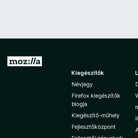
U
g
Kiegészítők
r
Névjegy
á
s
Firefox kiegészítők
a
blogja
M
Kiegészítő-műhely
o
z
Fejlesztőközpont
i