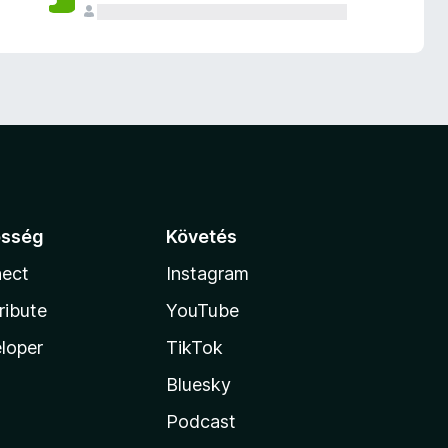
össég
Követés
ect
Instagram
ribute
YouTube
loper
TikTok
Bluesky
Podcast