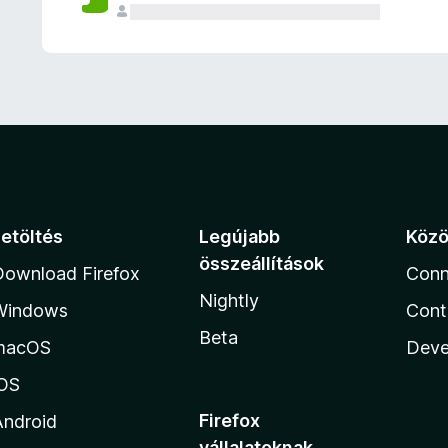
e
l
é
s
e
k
Letöltés
Legújabb
Köz
összeállítások
Download Firefox
Conn
Nightly
Windows
Cont
Beta
macOS
Deve
iOS
Firefox
Android
vállalatoknak