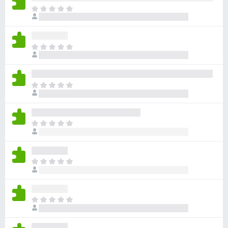
e
M
é
g
g
é
n
s
M
i
z
é
n
g
í
c
n
t
s
M
i
ő
e
é
n
n
k
g
c
e
n
s
M
k
i
e
é
c
n
n
g
s
c
e
n
i
s
M
k
i
l
e
é
c
n
l
n
g
s
c
a
e
n
i
s
M
g
k
i
l
e
é
o
c
n
l
n
g
s
s
c