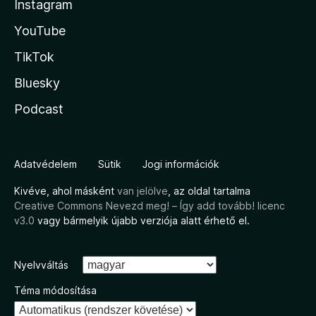
Instagram
YouTube
TikTok
Bluesky
Podcast
Adatvédelem
Sütik
Jogi információk
Kivéve, ahol másként
van jelölve
, az oldal tartalma
Creative Commons Nevezd meg! – Így add tovább! licenc
v3.0
vagy bármelyik újabb verziója alatt érhető el.
Nyelvváltás
Téma módosítása