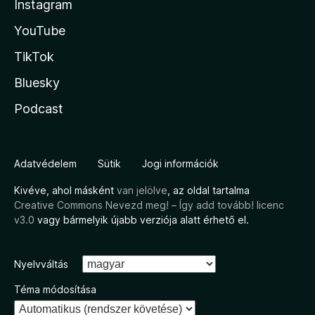
Instagram
YouTube
TikTok
Bluesky
Podcast
Adatvédelem
Sütik
Jogi információk
Kivéve, ahol másként
van jelölve
, az oldal tartalma
Creative Commons Nevezd meg! – Így add tovább! licenc
v3.0
vagy bármelyik újabb verziója alatt érhető el.
Nyelvváltás
Téma módosítása