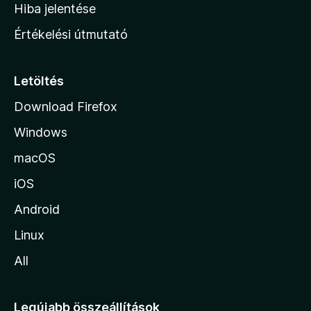
o
e
Hiba jelentése
k
k
n
e
Értékelési útmutató
l
l
é
a
s
p
Letöltés
e
j
k
Download Firefox
á
Windows
r
a
macOS
iOS
Android
Linux
All
Legújabb összeállítások