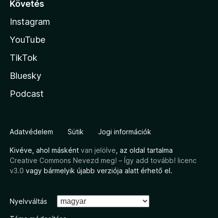
Követés
Instagram
YouTube
TikTok
Bluesky
Podcast
Adatvédelem
Sütik
Jogi információk
Kivéve, ahol másként
van jelölve
, az oldal tartalma
Creative Commons Nevezd meg! – Így add tovább! licenc
v3.0
vagy bármelyik újabb verziója alatt érhető el.
Nyelvváltás