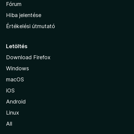
é
h
Fórum
t
s
é
o
e
Hiba jelentése
k
k
n
e
Értékelési útmutató
l
l
é
a
s
p
Letöltés
e
j
k
Download Firefox
á
Windows
r
a
macOS
iOS
Android
Linux
All