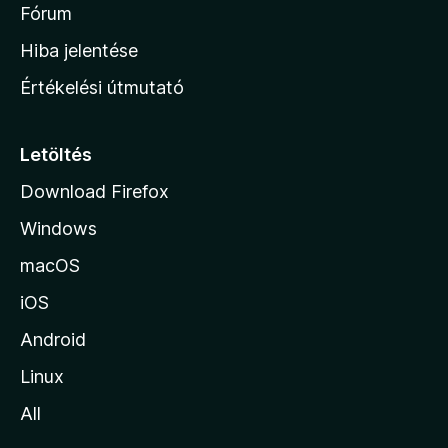
é
h
Fórum
t
s
é
o
e
Hiba jelentése
k
k
n
e
Értékelési útmutató
l
l
é
a
s
p
Letöltés
e
j
k
Download Firefox
á
Windows
r
a
macOS
iOS
Android
Linux
All