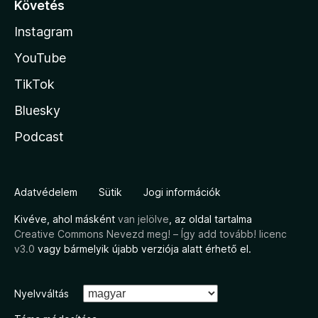
Követés
Instagram
YouTube
TikTok
Bluesky
Podcast
Adatvédelem
Sütik
Jogi információk
Kivéve, ahol másként
van jelölve
, az oldal tartalma
Creative Commons Nevezd meg! – Így add tovább! licenc
v3.0
vagy bármelyik újabb verziója alatt érhető el.
Nyelvváltás