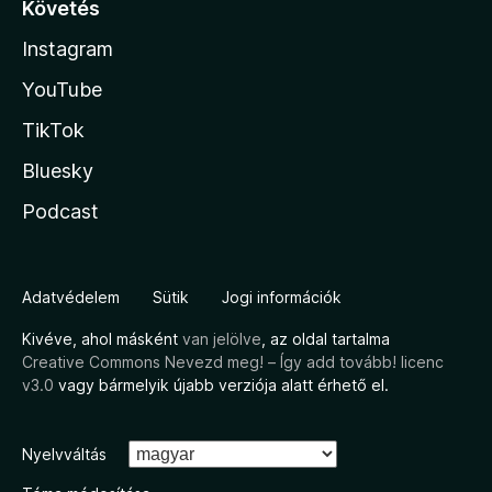
Követés
Instagram
YouTube
TikTok
Bluesky
Podcast
Adatvédelem
Sütik
Jogi információk
Kivéve, ahol másként
van jelölve
, az oldal tartalma
Creative Commons Nevezd meg! – Így add tovább! licenc
v3.0
vagy bármelyik újabb verziója alatt érhető el.
Nyelvváltás