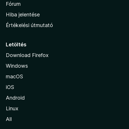
é
h
Fórum
t
s
é
o
e
Hiba jelentése
k
k
n
e
Értékelési útmutató
l
l
é
a
s
p
Letöltés
e
j
k
Download Firefox
á
Windows
r
a
macOS
iOS
Android
Linux
All