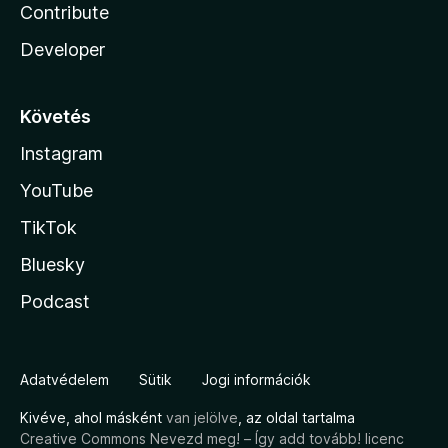
Contribute
Developer
Követés
Instagram
YouTube
TikTok
Bluesky
Podcast
Adatvédelem
Sütik
Jogi információk
Kivéve, ahol másként
van jelölve
, az oldal tartalma
Creative Commons Nevezd meg! – Így add tovább! licenc