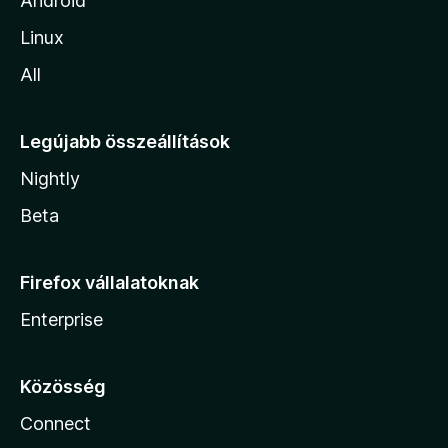
Android
Linux
All
Legújabb összeállítások
Nightly
Beta
Firefox vállalatoknak
Enterprise
Közösség
Connect