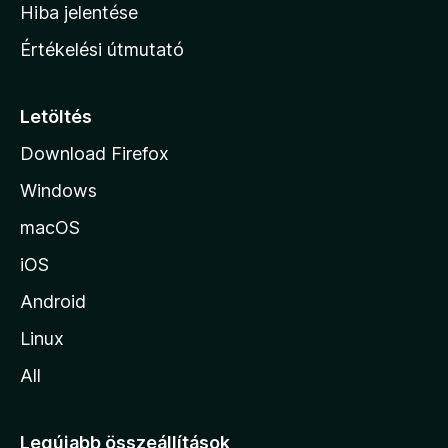
o
e
Hiba jelentése
k
k
n
e
Értékelési útmutató
l
l
é
a
s
p
Letöltés
e
j
k
Download Firefox
á
Windows
r
a
macOS
iOS
Android
Linux
All
Legújabb összeállítások