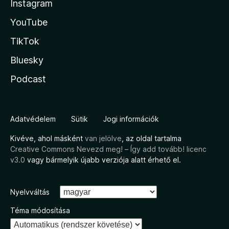
Instagram
YouTube
TikTok
Bluesky
Podcast
Adatvédelem
Sütik
Jogi információk
Kivéve, ahol másként
van jelölve
, az oldal tartalma
Creative Commons Nevezd meg! – Így add tovább! licenc
v3.0
vagy bármelyik újabb verziója alatt érhető el.
Nyelvváltás
Téma módosítása