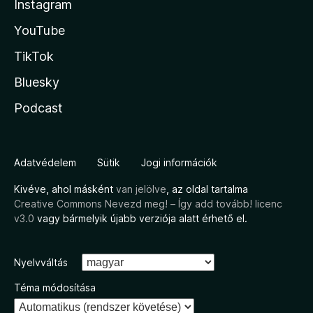
Instagram
YouTube
TikTok
Bluesky
Podcast
Adatvédelem
Sütik
Jogi információk
Kivéve, ahol másként
van jelölve
, az oldal tartalma
Creative Commons Nevezd meg! – Így add tovább! licenc
v3.0
vagy bármelyik újabb verziója alatt érhető el.
Nyelvváltás
Téma módosítása