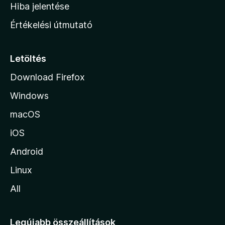
o
e
Hiba jelentése
k
k
n
e
Értékelési útmutató
l
l
é
a
s
p
Letöltés
e
j
k
Download Firefox
á
Windows
r
a
macOS
iOS
Android
Linux
All
Legújabb összeállítások