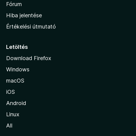
é
h
Fórum
t
s
é
o
e
Hiba jelentése
k
k
n
e
Értékelési útmutató
l
l
é
a
s
p
Letöltés
e
j
k
Download Firefox
á
Windows
r
a
macOS
iOS
Android
Linux
All