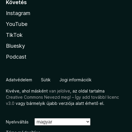
Követés
Instagram
YouTube
TikTok
Bluesky
Podcast
Adatvédelem
Sütik
Jogi információk
Kivéve, ahol másként
van jelölve
, az oldal tartalma
Creative Commons Nevezd meg! – Így add tovább! licenc
v3.0
vagy bármelyik újabb verziója alatt érhető el.
Nyelvváltás