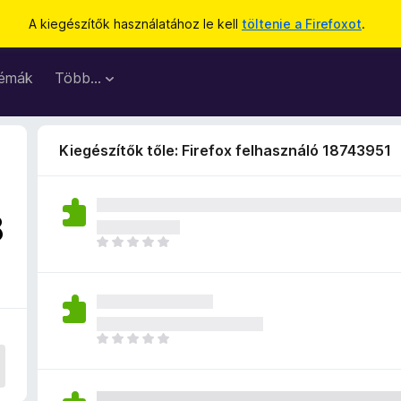
A kiegészítők használatához le kell
töltenie a Firefoxot
.
émák
Több…
Kiegészítők tőle: Firefox felhasználó 18743951
8
M
é
g
n
i
n
M
c
é
s
g
e
n