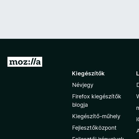
U
g
Kiegészítők
r
Névjegy
á
s
Firefox kiegészítők
a
blogja
M
Kiegészítő-műhely
o
z
Fejlesztőközpont
i