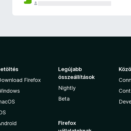
e
l
é
s
e
k
Letöltés
Legújabb
Köz
összeállítások
Download Firefox
Conn
Nightly
Windows
Cont
Beta
macOS
Deve
iOS
Firefox
Android
vállalatoknak