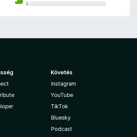
össég
Követés
ect
Instagram
ribute
YouTube
loper
TikTok
Bluesky
Podcast