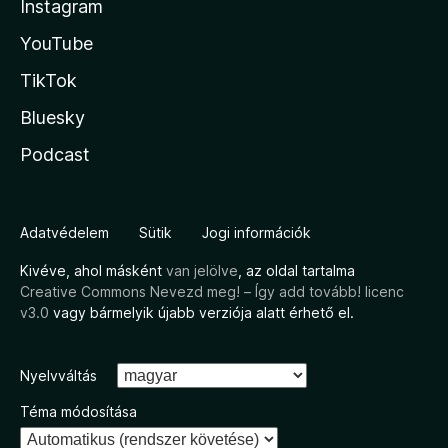
Instagram
YouTube
TikTok
Bluesky
Podcast
Adatvédelem
Sütik
Jogi információk
Kivéve, ahol másként
van jelölve
, az oldal tartalma
Creative Commons Nevezd meg! – Így add tovább! licenc
v3.0
vagy bármelyik újabb verziója alatt érhető el.
Nyelvváltás
Téma módosítása