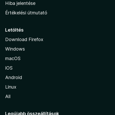
o
e
Hiba jelentése
k
k
n
e
Értékelési útmutató
l
l
é
a
s
p
Letöltés
e
j
k
Download Firefox
á
Windows
r
a
macOS
iOS
Android
Linux
All
Legújabb összeállítások