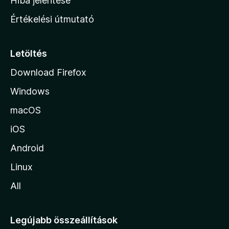
Hiba jelentése
n
Értékelési útmutató
l
a
p
Letöltés
j
Download Firefox
á
Windows
r
a
macOS
iOS
Android
Linux
All
Legújabb összeállítások