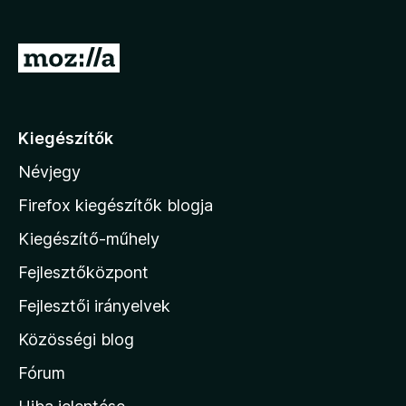
e
g
U
é
g
s
r
z
í
á
Kiegészítők
t
s
ő
Névjegy
a
k
M
Firefox kiegészítők blogja
o
Kiegészítő-műhely
z
Fejlesztőközpont
i
l
Fejlesztői irányelvek
l
Közösségi blog
a
h
Fórum
o