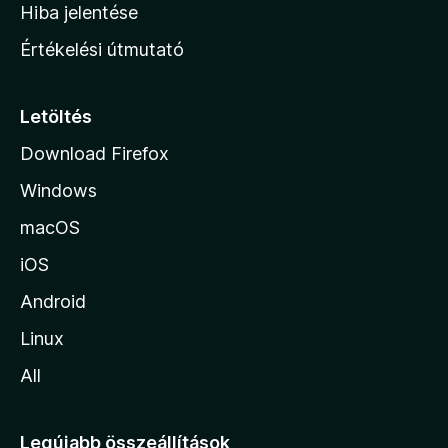
o
e
Hiba jelentése
k
k
n
e
Értékelési útmutató
l
l
é
a
s
p
Letöltés
e
j
k
Download Firefox
á
Windows
r
a
macOS
iOS
Android
Linux
All
Legújabb összeállítások