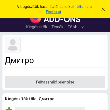
K
Bejelentkezés
A kiegészítők használatához le kell
töltenie a
É
e
Firefoxot
.
r
F
r
t
i
e
e
s
r
Kiegészítők
Témák
Több…
s
í
e
t
é
é
f
s
s
o
e
l
x
v
b
e
Дмитро
t
ö
é
n
s
e
g
é
Felhasználó jelentése
s
z
ő
Kiegészítők tőle: Дмитро
k
i