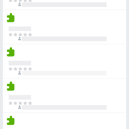
a
k
M
t
c
c
g
é
é
s
s
o
g
k
e
i
s
n
e
n
l
é
i
l
e
l
r
n
é
k
a
M
t
c
s
c
g
é
é
s
e
s
o
g
k
e
k
i
s
n
e
n
l
é
i
l
e
l
r
n
é
k
a
M
t
c
s
c
g
é
é
s
e
s
o
g
k
e
k
i
s
n
e
n
l
é
i
l
e
l
r
n
é
k
a
M
t
c
s
c
g
é
é
s
e
s
o
g
k
e
k
i
s
n
e
n
l
é
i