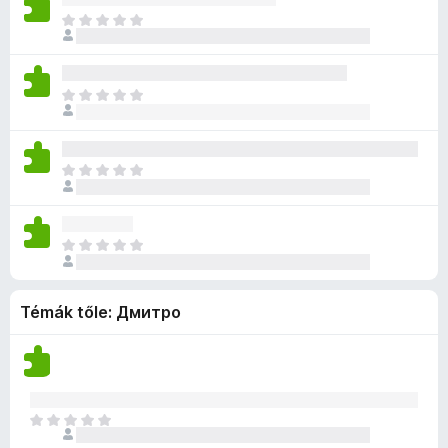
a
e
n
é
i
s
M
g
k
i
r
l
e
é
o
c
n
t
l
n
g
s
s
c
é
a
e
n
é
i
s
k
M
g
k
i
r
l
e
e
é
o
c
n
t
l
n
l
g
s
s
c
é
a
e
é
n
é
i
s
k
M
g
k
s
i
r
l
e
e
é
o
c
e
n
t
l
n
l
g
s
s
k
c
é
a
e
é
n
é
i
s
k
M
g
k
s
i
r
l
e
e
é
o
c
e
n
t
l
n
l
g
s
s
k
c
é
a
e
é
Témák tőle: Дмитро
n
é
i
s
k
g
k
s
i
r
l
e
e
o
c
e
n
t
l
n
l
s
s
k
c
é
a
e
é
é
i
s
k
g
k
s
r
l
e
e
o
M
c
e
t
l
n
l
s
é
s
k