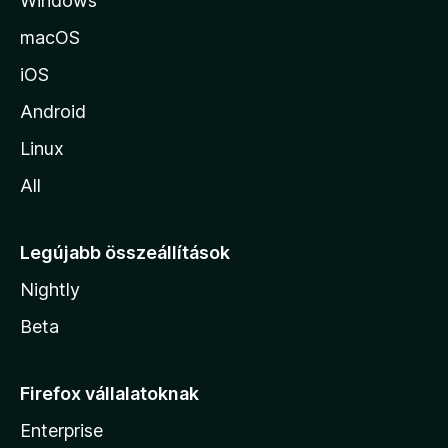
Windows
r
a
macOS
iOS
Android
Linux
All
Legújabb összeállítások
Nightly
Beta
Firefox vállalatoknak
Enterprise