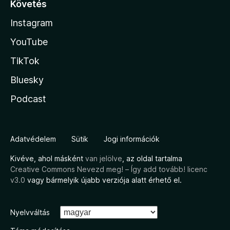
Követés
Instagram
YouTube
TikTok
Bluesky
Podcast
Adatvédelem
Sütik
Jogi információk
Kivéve, ahol másként
van jelölve
, az oldal tartalma
Creative Commons Nevezd meg! – Így add tovább! licenc
v3.0
vagy bármelyik újabb verziója alatt érhető el.
Nyelvváltás