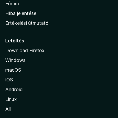
é
h
Fórum
t
s
é
o
e
Hiba jelentése
k
k
n
e
Értékelési útmutató
l
l
é
a
s
p
Letöltés
e
j
k
Download Firefox
á
Windows
r
a
macOS
iOS
Android
Linux
All