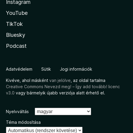
Instagram
YouTube
TikTok
Bluesky
Podcast
Adatvédelem
Sütik
Jogi információk
Kivéve, ahol másként
van jelölve
, az oldal tartalma
Creative Commons Nevezd meg! – Így add tovább! licenc
v3.0
vagy bármelyik újabb verziója alatt érhető el.
Nyelvváltás
Téma módosítása