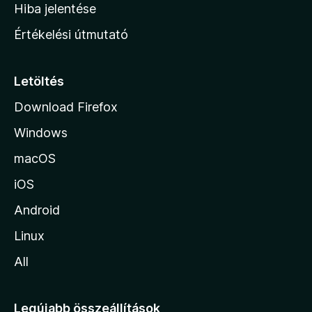
o
e
Hiba jelentése
k
k
n
e
Értékelési útmutató
l
l
é
a
s
p
Letöltés
e
j
k
Download Firefox
á
Windows
r
a
macOS
iOS
Android
Linux
All
Legújabb összeállítások