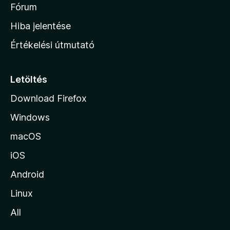
é
h
Fórum
t
s
é
o
e
Hiba jelentése
k
k
n
e
Értékelési útmutató
l
l
é
a
s
p
Letöltés
e
j
k
Download Firefox
á
Windows
r
a
macOS
iOS
Android
Linux
All