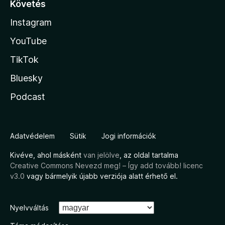
Követés
Instagram
YouTube
TikTok
Bluesky
Podcast
Adatvédelem
Sütik
Jogi információk
Kivéve, ahol másként
van jelölve
, az oldal tartalma
Creative Commons Nevezd meg! – Így add tovább! licenc
v3.0
vagy bármelyik újabb verziója alatt érhető el.
Nyelvváltás