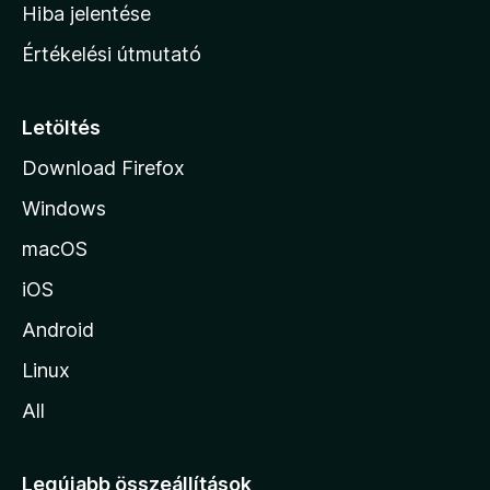
o
e
Hiba jelentése
k
k
n
e
Értékelési útmutató
l
l
é
a
s
p
Letöltés
e
j
k
Download Firefox
á
Windows
r
a
macOS
iOS
Android
Linux
All
Legújabb összeállítások