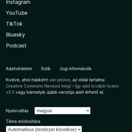
Instagram
YouTube
TikTok
Bluesky
Podcast
Adatvédelem
Sütik
Jogi információk
Kivéve, ahol másként
van jelölve
, az oldal tartalma
Creative Commons Nevezd meg! – Így add tovább! licenc
v3.0
vagy bármelyik újabb verziója alatt érhető el.
Nyelvváltás
Téma módosítása