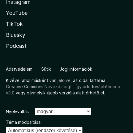
Instagram
YouTube
TikTok
Bluesky
Podcast
Adatvédelem
Sütik
Jogi információk
Kivéve, ahol másként
van jelölve
, az oldal tartalma
Creative Commons Nevezd meg! – Így add tovább! licenc
v3.0
vagy bármelyik újabb verziója alatt érhető el.
Nyelvváltás
Téma módosítása