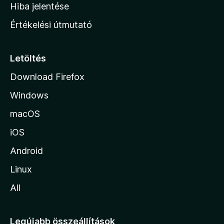
o
e
Hiba jelentése
k
k
n
e
Értékelési útmutató
l
l
é
a
s
p
Letöltés
e
j
k
Download Firefox
á
Windows
r
a
macOS
iOS
Android
Linux
All
Legújabb összeállítások