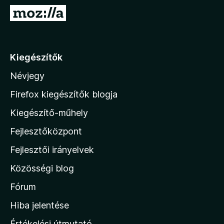
e
U
g
g
é
r
s
á
Kiegészítők
z
s
í
Névjegy
a
t
M
ő
Firefox kiegészítők blogja
k
o
Kiegészítő-műhely
z
Fejlesztőközpont
i
l
Fejlesztői irányelvek
l
Közösségi blog
a
h
Fórum
o
Hiba jelentése
n
Értékelési útmutató