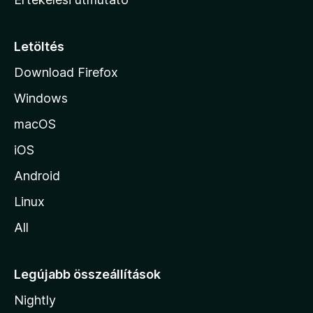
l
a
p
Letöltés
j
Download Firefox
á
Windows
r
a
macOS
iOS
Android
Linux
All
Legújabb összeállítások
Nightly