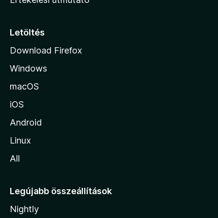
l
a
p
Letöltés
j
Download Firefox
á
Windows
r
a
macOS
iOS
Android
Linux
All
Legújabb összeállítások
Nightly