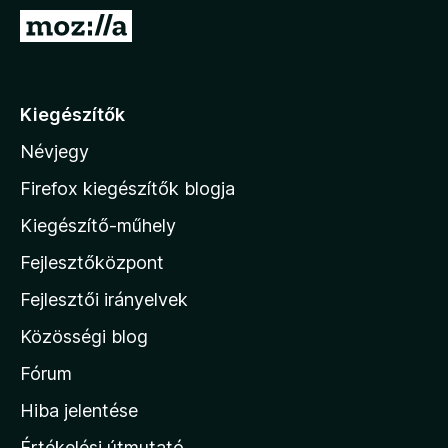
e
U
g
g
é
r
s
á
Kiegészítők
z
s
í
Névjegy
a
t
M
ő
Firefox kiegészítők blogja
k
o
Kiegészítő-műhely
z
Fejlesztőközpont
i
l
Fejlesztői irányelvek
l
Közösségi blog
a
h
Fórum
o
Hiba jelentése
n
Értékelési útmutató