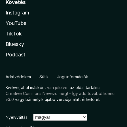
Követés
Instagram
YouTube
TikTok
Bluesky
Podcast
Adatvédelem
Sütik
Jogi információk
Kivéve, ahol másként
van jelölve
, az oldal tartalma
Creative Commons Nevezd meg! – Így add tovább! licenc
v3.0
vagy bármelyik újabb verziója alatt érhető el.
Nyelvváltás