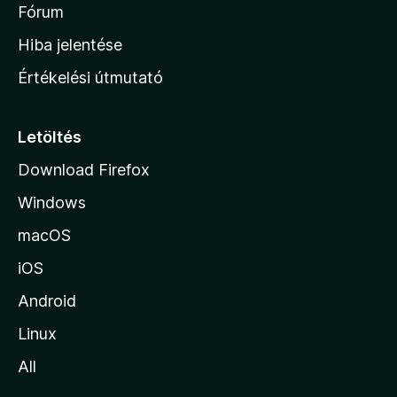
é
h
Fórum
t
s
é
o
e
Hiba jelentése
k
k
n
e
Értékelési útmutató
l
l
é
a
s
p
Letöltés
e
j
k
Download Firefox
á
Windows
r
a
macOS
iOS
Android
Linux
All