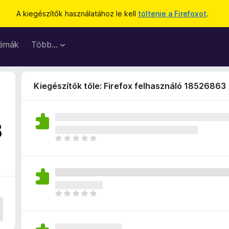
A kiegészítők használatához le kell
töltenie a Firefoxot
.
émák
Több…
Kiegészítők tőle: Firefox felhasználó 18526863
8
M
é
g
n
i
n
M
c
é
s
g
e
n