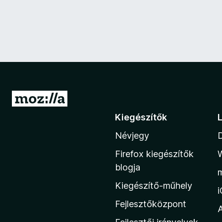
U
g
Kiegészítők
r
Névjegy
á
s
Firefox kiegészítők
a
blogja
M
Kiegészítő-műhely
o
z
Fejlesztőközpont
i