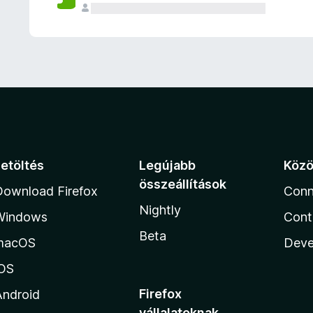
e
l
é
s
e
k
Letöltés
Legújabb
Köz
összeállítások
Download Firefox
Conn
Nightly
Windows
Cont
Beta
macOS
Deve
iOS
Firefox
Android
vállalatoknak