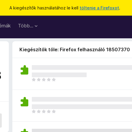
A kiegészítők használatához le kell
töltenie a Firefoxot
.
émák
Több…
Kiegészítők tőle: Firefox felhasználó 18507370
8
M
é
g
n
i
n
M
c
é
s
g
e
n