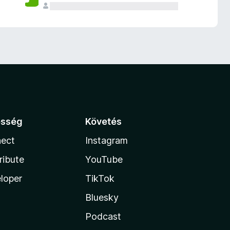
össég
Követés
ect
Instagram
ribute
YouTube
loper
TikTok
Bluesky
Podcast