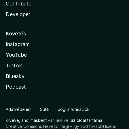
Contribute
Developer
Követés
Instagram
YouTube
TikTok
Bluesky
Podcast
Adatvédelem
Sütik
Jogi információk
Kivéve, ahol másként
van jelölve
, az oldal tartalma
Creative Commons Nevezd meg! – Így add tovább! licenc