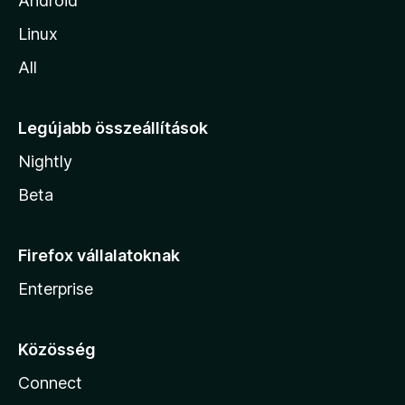
Android
Linux
All
Legújabb összeállítások
Nightly
Beta
Firefox vállalatoknak
Enterprise
Közösség
Connect