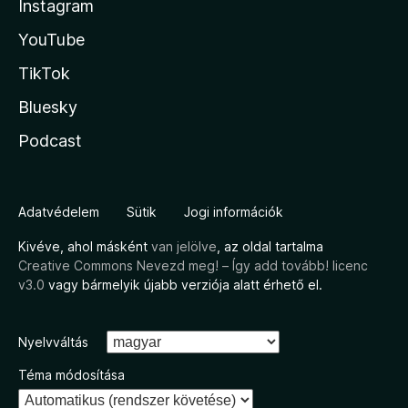
Instagram
YouTube
TikTok
Bluesky
Podcast
Adatvédelem
Sütik
Jogi információk
Kivéve, ahol másként
van jelölve
, az oldal tartalma
Creative Commons Nevezd meg! – Így add tovább! licenc
v3.0
vagy bármelyik újabb verziója alatt érhető el.
Nyelvváltás
Téma módosítása