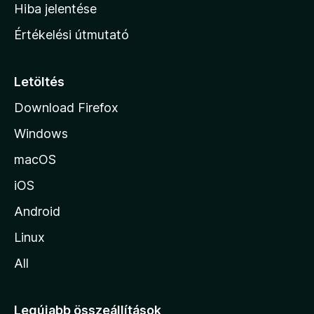
o
e
Hiba jelentése
k
k
n
e
Értékelési útmutató
l
l
é
a
s
p
Letöltés
e
j
k
Download Firefox
á
Windows
r
a
macOS
iOS
Android
Linux
All
Legújabb összeállítások