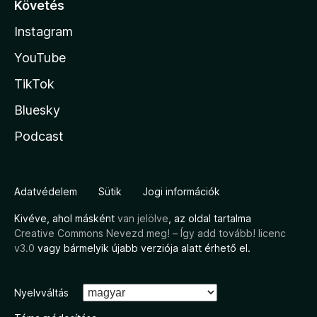
Követés
Instagram
YouTube
TikTok
Bluesky
Podcast
Adatvédelem
Sütik
Jogi információk
Kivéve, ahol másként
van jelölve
, az oldal tartalma
Creative Commons Nevezd meg! – Így add tovább! licenc
v3.0
vagy bármelyik újabb verziója alatt érhető el.
Nyelvváltás