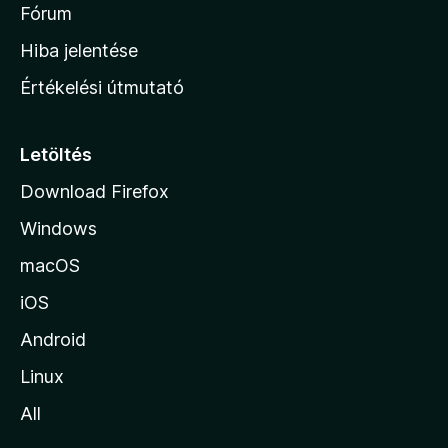
é
h
Fórum
t
s
é
o
e
Hiba jelentése
k
k
n
e
Értékelési útmutató
l
l
é
a
s
p
Letöltés
e
j
k
Download Firefox
á
Windows
r
a
macOS
iOS
Android
Linux
All