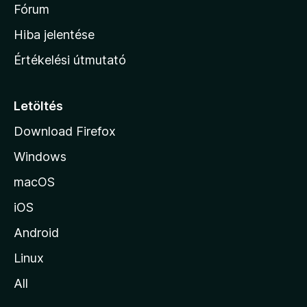
é
h
Fórum
t
s
é
o
e
Hiba jelentése
k
k
n
e
Értékelési útmutató
l
l
é
a
s
p
Letöltés
e
j
k
Download Firefox
á
Windows
r
a
macOS
iOS
Android
Linux
All