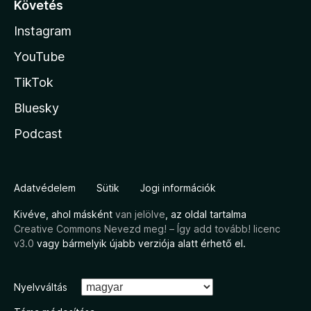
Követés
Instagram
YouTube
TikTok
Bluesky
Podcast
Adatvédelem
Sütik
Jogi információk
Kivéve, ahol másként
van jelölve
, az oldal tartalma
Creative Commons Nevezd meg! – Így add tovább! licenc
v3.0
vagy bármelyik újabb verziója alatt érhető el.
Nyelvváltás