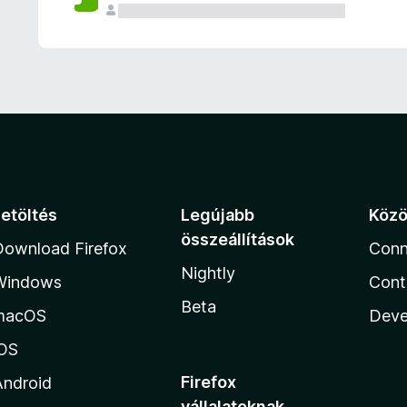
e
l
é
s
e
k
Letöltés
Legújabb
Köz
összeállítások
Download Firefox
Conn
Nightly
Windows
Cont
Beta
macOS
Deve
iOS
Firefox
Android
vállalatoknak