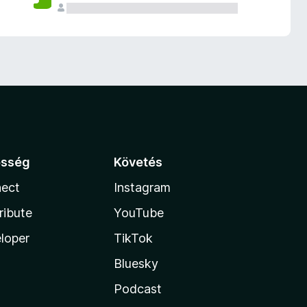
össég
Követés
ect
Instagram
ribute
YouTube
loper
TikTok
Bluesky
Podcast