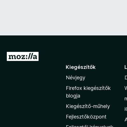
U
g
Kiegészítők
r
Névjegy
á
s
Firefox kiegészítők
a
blogja
M
Kiegészítő-műhely
o
z
Fejlesztőközpont
i