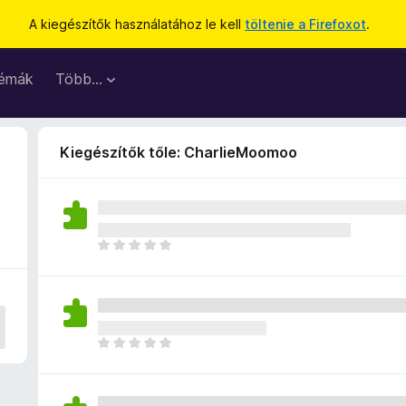
A kiegészítők használatához le kell
töltenie a Firefoxot
.
émák
Több…
Kiegészítők tőle: CharlieMoomoo
M
é
g
n
i
n
M
c
é
s
g
e
n