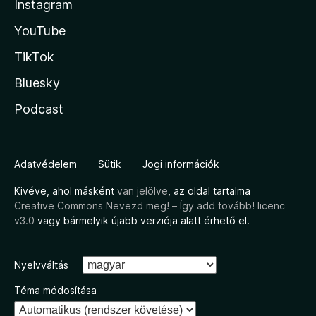
Instagram
YouTube
TikTok
Bluesky
Podcast
Adatvédelem
Sütik
Jogi információk
Kivéve, ahol másként
van jelölve
, az oldal tartalma
Creative Commons Nevezd meg! – Így add tovább! licenc
v3.0
vagy bármelyik újabb verziója alatt érhető el.
Nyelvváltás
Téma módosítása