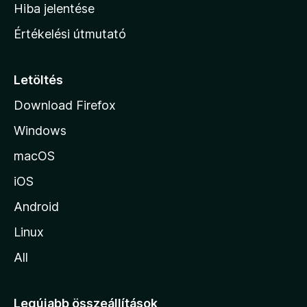
o
e
Hiba jelentése
k
k
n
e
Értékelési útmutató
l
l
é
a
s
p
Letöltés
e
j
k
Download Firefox
á
Windows
r
a
macOS
iOS
Android
Linux
All
Legújabb összeállítások