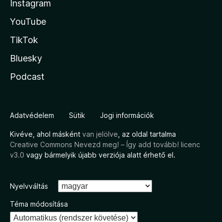
Instagram
YouTube
TikTok
Bluesky
Podcast
Adatvédelem
Sütik
Jogi információk
Kivéve, ahol másként
van jelölve
, az oldal tartalma
Creative Commons Nevezd meg! – Így add tovább! licenc
v3.0
vagy bármelyik újabb verziója alatt érhető el.
Nyelvváltás
Téma módosítása