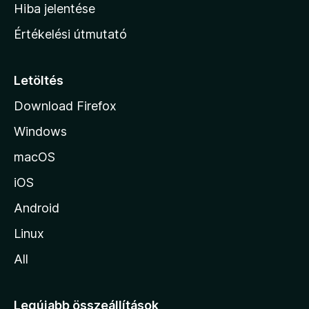
o
e
Hiba jelentése
k
k
n
e
Értékelési útmutató
l
l
é
a
s
p
Letöltés
e
j
k
Download Firefox
á
Windows
r
a
macOS
iOS
Android
Linux
All
Legújabb összeállítások