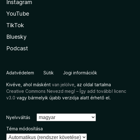
Instagram
YouTube
TikTok
Bluesky
Podcast
Adatvédelem
Sütik
Jogi információk
Kivéve, ahol másként
van jelölve
, az oldal tartalma
Creative Commons Nevezd meg! – Így add tovább! licenc
v3.0
vagy bármelyik újabb verziója alatt érhető el.
Nyelvváltás
Téma módosítása