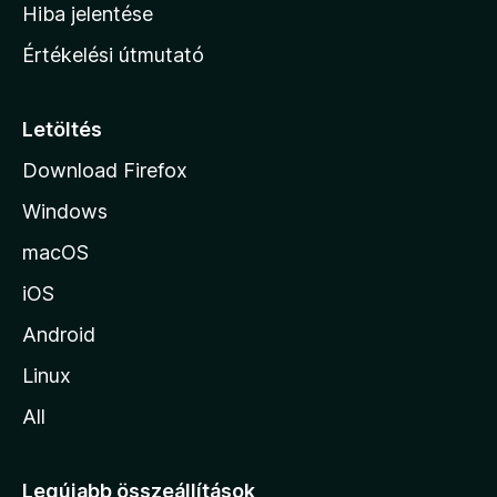
o
e
Hiba jelentése
k
k
n
e
Értékelési útmutató
l
l
é
a
s
p
Letöltés
e
j
k
Download Firefox
á
Windows
r
a
macOS
iOS
Android
Linux
All
Legújabb összeállítások