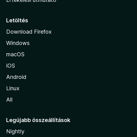
l
a
p
Letöltés
j
Download Firefox
á
Windows
r
a
macOS
iOS
Android
Linux
All
Legújabb összeállítások
Nightly