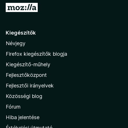
e
U
g
g
é
r
s
á
Kiegészítők
z
s
í
Névjegy
a
t
M
ő
Firefox kiegészítők blogja
k
o
Kiegészítő-műhely
z
Fejlesztőközpont
i
l
Fejlesztői irányelvek
l
Közösségi blog
a
h
Fórum
o
Hiba jelentése
n
Értékelési útmutató