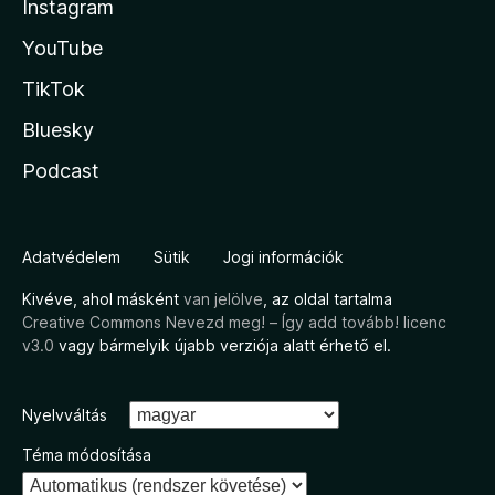
Instagram
YouTube
TikTok
Bluesky
Podcast
Adatvédelem
Sütik
Jogi információk
Kivéve, ahol másként
van jelölve
, az oldal tartalma
Creative Commons Nevezd meg! – Így add tovább! licenc
v3.0
vagy bármelyik újabb verziója alatt érhető el.
Nyelvváltás
Téma módosítása