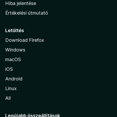
o
e
Hiba jelentése
k
k
n
e
Értékelési útmutató
l
l
é
a
s
p
Letöltés
e
j
k
Download Firefox
á
Windows
r
a
macOS
iOS
Android
Linux
All
Legújabb összeállítások