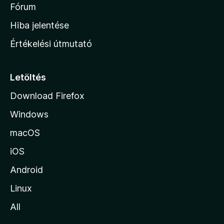
é
h
Fórum
t
s
é
o
e
Hiba jelentése
k
k
n
e
Értékelési útmutató
l
l
é
a
s
p
Letöltés
e
j
k
Download Firefox
á
Windows
r
a
macOS
iOS
Android
Linux
All