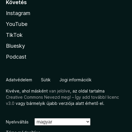
Követés
Instagram
YouTube
TikTok
Bluesky
Podcast
Adatvédelem
Sütik
Jogi információk
Kivéve, ahol másként
van jelölve
, az oldal tartalma
Creative Commons Nevezd meg! – Így add tovább! licenc
v3.0
vagy bármelyik újabb verziója alatt érhető el.
Nyelvváltás