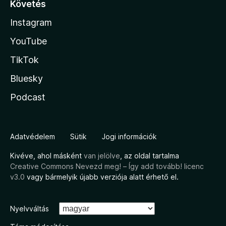
Követés
Instagram
YouTube
TikTok
Bluesky
Podcast
Adatvédelem
Sütik
Jogi információk
Kivéve, ahol másként
van jelölve
, az oldal tartalma
Creative Commons Nevezd meg! – Így add tovább! licenc
v3.0
vagy bármelyik újabb verziója alatt érhető el.
Nyelvváltás