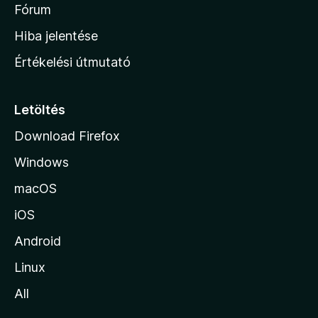
é
h
Fórum
t
s
é
o
e
Hiba jelentése
k
k
n
e
Értékelési útmutató
l
l
é
a
s
p
Letöltés
e
j
k
Download Firefox
á
Windows
r
a
macOS
iOS
Android
Linux
All