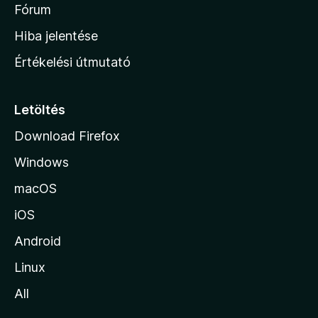
é
h
Fórum
t
s
é
o
e
Hiba jelentése
k
k
n
e
Értékelési útmutató
l
l
é
a
s
p
Letöltés
e
j
k
Download Firefox
á
Windows
r
a
macOS
iOS
Android
Linux
All