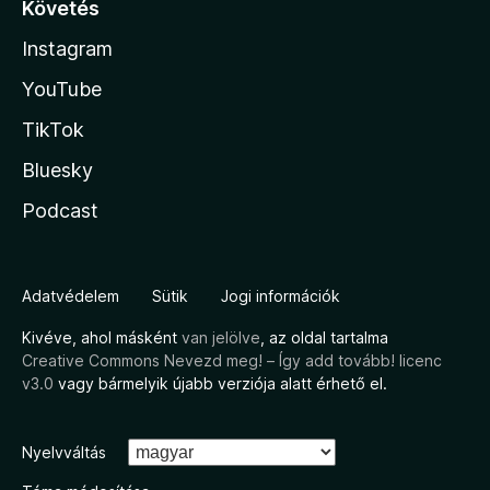
Követés
Instagram
YouTube
TikTok
Bluesky
Podcast
Adatvédelem
Sütik
Jogi információk
Kivéve, ahol másként
van jelölve
, az oldal tartalma
Creative Commons Nevezd meg! – Így add tovább! licenc
v3.0
vagy bármelyik újabb verziója alatt érhető el.
Nyelvváltás