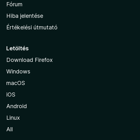
é
h
Fórum
t
s
é
o
e
Hiba jelentése
k
k
n
e
Értékelési útmutató
l
l
é
a
s
p
Letöltés
e
j
k
Download Firefox
á
Windows
r
a
macOS
iOS
Android
Linux
All