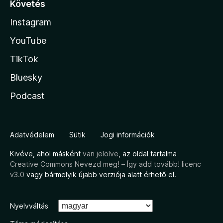
Követés
Instagram
YouTube
TikTok
Bluesky
Podcast
Adatvédelem
Sütik
Jogi információk
Kivéve, ahol másként
van jelölve
, az oldal tartalma
Creative Commons Nevezd meg! – Így add tovább! licenc
v3.0
vagy bármelyik újabb verziója alatt érhető el.
Nyelvváltás