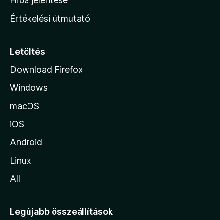
Hiba jelentése
n
Értékelési útmutató
l
a
p
Letöltés
j
Download Firefox
á
Windows
r
a
macOS
iOS
Android
Linux
All
Legújabb összeállítások