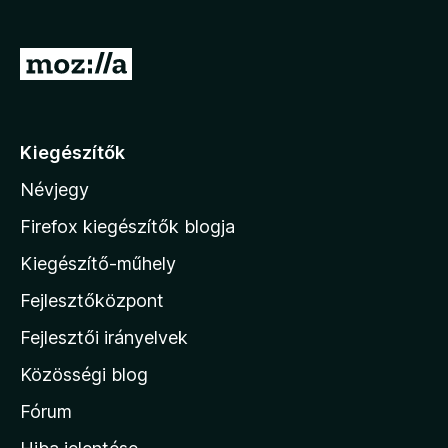
e
g
U
é
g
s
r
z
í
á
Kiegészítők
t
s
ő
Névjegy
a
k
M
Firefox kiegészítők blogja
o
Kiegészítő-műhely
z
Fejlesztőközpont
i
l
Fejlesztői irányelvek
l
Közösségi blog
a
h
Fórum
o