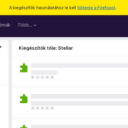
A kiegészítők használatához le kell
töltenie a Firefoxot
.
émák
Több…
Kiegészítők tőle: Stellar
M
é
g
n
i
n
M
c
é
s
g
e
n