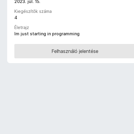
2023. júl. 15.
e
Kiegészítők száma
g
4
é
s
Életrajz
z
Im just starting in programming
í
t
Felhasználó jelentése
ő
k