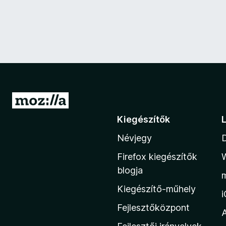
U
g
Kiegészítők
r
Névjegy
á
s
Firefox kiegészítők
a
blogja
M
Kiegészítő-műhely
o
z
Fejlesztőközpont
i