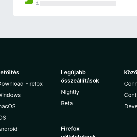
e
l
é
s
e
k
Letöltés
Legújabb
Köz
összeállítások
Download Firefox
Conn
Nightly
Windows
Cont
Beta
macOS
Deve
iOS
Firefox
Android
vállalatoknak