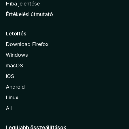
o
e
Hiba jelentése
k
k
n
e
Értékelési útmutató
l
l
é
a
s
p
Letöltés
e
j
k
Download Firefox
á
Windows
r
a
macOS
iOS
Android
Linux
All
Legújabb összeállítások