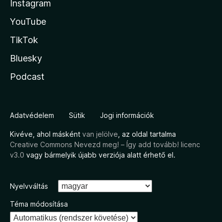
Instagram
YouTube
TikTok
Bluesky
Podcast
Adatvédelem
Sütik
Jogi információk
Kivéve, ahol másként
van jelölve
, az oldal tartalma
Creative Commons Nevezd meg! – Így add tovább! licenc
v3.0
vagy bármelyik újabb verziója alatt érhető el.
Nyelvváltás
Téma módosítása