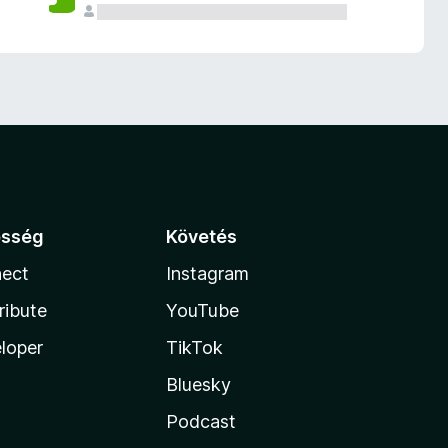
össég
Követés
ect
Instagram
ribute
YouTube
loper
TikTok
Bluesky
Podcast