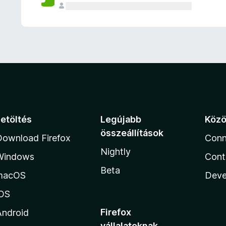
e
l
é
s
e
k
Letöltés
Legújabb
Köz
összeállítások
Download Firefox
Conn
Nightly
Windows
Cont
Beta
macOS
Deve
iOS
Firefox
Android
vállalatoknak