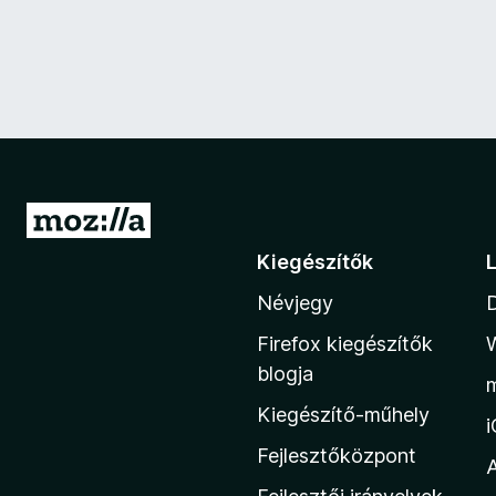
U
g
Kiegészítők
r
Névjegy
á
s
Firefox kiegészítők
a
blogja
M
Kiegészítő-műhely
o
z
Fejlesztőközpont
i