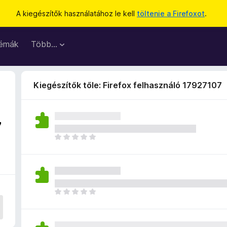
A kiegészítők használatához le kell
töltenie a Firefoxot
.
émák
Több…
Kiegészítők tőle: Firefox felhasználó 17927107
7
M
é
g
n
i
n
M
c
é
s
g
e
n